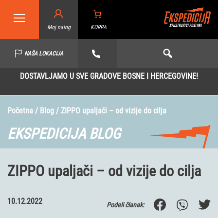
Moj nalog
KORPA
NAŠA LOKACIJA
DOSTAVLJAMO U SVE GRADOVE BOSNE I HERCEGOVINE!
Početna
/
Blog
/ ZIPPO upaljači – od vizije do cilja
EKSPEDICIJA BLOG
ZIPPO upaljači – od vizije do cilja
10.12.2022
Podeli članak: