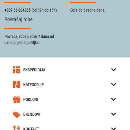
+387 66 804885
(od 07h do 15h)
Od 1 do 3 radna dana.
Povraćaj robe
Povraćaj robe u roku 7 dana od
dana prijema pošiljke.
EKSPEDICIJA
O nama
KATEGORIJE
Karijera u Ekspediciji
Kreativni pokloni
Uslovi kupovine
POKLONI
Kutije za Satove / Nakit
Kreativni pokloni
Obavještenja
Hjumidori / Breneri / Piksle / Sjekači za tompuse
BRENDOVI
Poklon za dečka
Cjelokupna ponuda
Forchino
Nozevi
Poklon za djevojku
Naše lokacije
KONTAKT