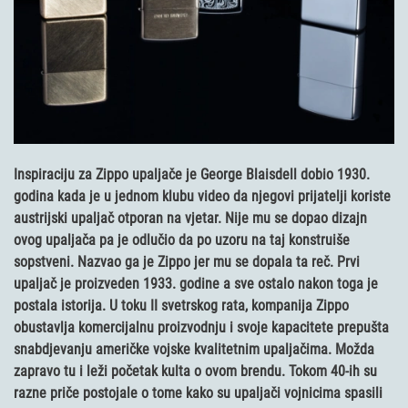
Inspiraciju za Zippo upaljače je George Blaisdell dobio 1930.
godina kada je u jednom klubu video da njegovi prijatelji koriste
austrijski upaljač otporan na vjetar. Nije mu se dopao dizajn
ovog upaljača pa je odlučio da po uzoru na taj konstruiše
sopstveni. Nazvao ga je Zippo jer mu se dopala ta reč. Prvi
upaljač je proizveden 1933. godine a sve ostalo nakon toga je
postala istorija. U toku II svetrskog rata, kompanija Zippo
obustavlja komercijalnu proizvodnju i svoje kapacitete prepušta
snabdjevanju američke vojske kvalitetnim upaljačima. Možda
zapravo tu i leži početak kulta o ovom brendu. Tokom 40-ih su
razne priče postojale o tome kako su upaljači vojnicima spasili