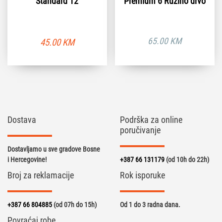
Standard 12
Premium 6 Ružino drvo
65.00
KM
45.00
KM
Dostava
Podrška za online
poručivanje
Dostavljamo u sve gradove Bosne
i Hercegovine!
+387 66 131179
(od 10h do 22h)
Broj za reklamacije
Rok isporuke
+387 66 804885
(od 07h do 15h)
Od 1 do 3 radna dana.
Povraćaj robe