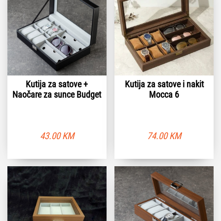
Kutija za satove +
Kutija za satove i nakit
Naočare za sunce Budget
Mocca 6
43.00
KM
74.00
KM