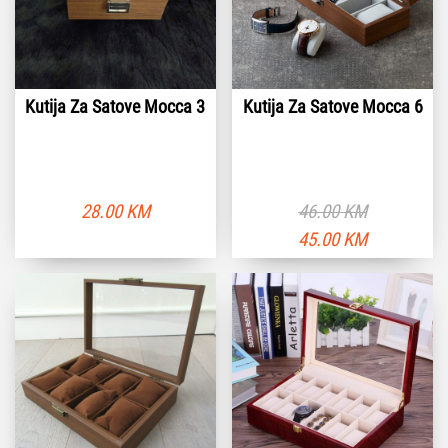
Kutija Za Satove Mocca 3
Kutija Za Satove Mocca 6
28.00
KM
46.00
KM
Originalna
T
45.00
KM
cena
c
je
je
bila:
4
46.00 KM.