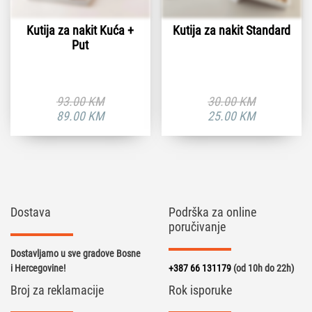
Kutija za nakit Kuća +
Kutija za nakit Standard
Put
93.00
KM
30.00
KM
Originalna
Trenutna
Originalna
Tr
89.00
KM
25.00
KM
cena
cena
cena
c
je
je:
je
je:
bila:
89.00 KM.
bila:
2
93.00 KM.
30.00 KM.
Dostava
Podrška za online
poručivanje
Dostavljamo u sve gradove Bosne
i Hercegovine!
+387 66 131179
(od 10h do 22h)
Broj za reklamacije
Rok isporuke