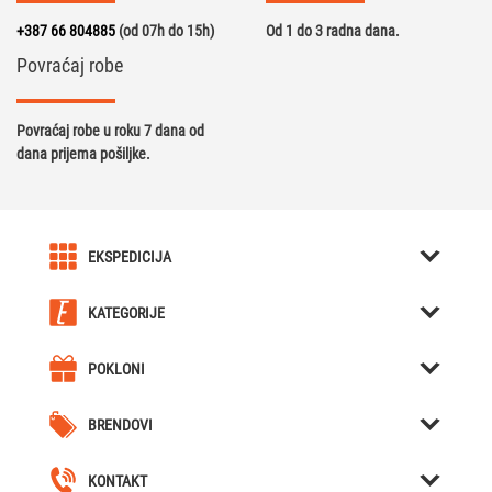
+387 66 804885
(od 07h do 15h)
Od 1 do 3 radna dana.
Povraćaj robe
Povraćaj robe u roku 7 dana od
dana prijema pošiljke.
EKSPEDICIJA
O nama
KATEGORIJE
Karijera u Ekspediciji
Kreativni pokloni
Uslovi kupovine
POKLONI
Kutije za Satove / Nakit
Kreativni pokloni
Obavještenja
Hjumidori / Breneri / Piksle / Sjekači za tompuse
BRENDOVI
Poklon za dečka
Cjelokupna ponuda
Forchino
Nozevi
Poklon za djevojku
Naše lokacije
KONTAKT
Bicycle