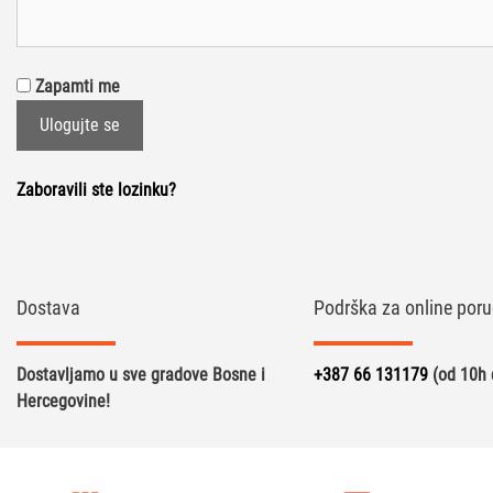
Zapamti me
Ulogujte se
Zaboravili ste lozinku?
Dostava
Podrška za online poru
Dostavljamo u sve gradove Bosne i
+387 66 131179
(od 10h 
Hercegovine!