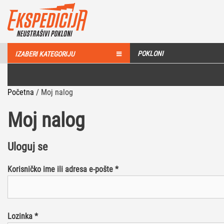
POKLONI
IZABERI KATEGORIJU
Početna
/
Moj nalog
Moj nalog
Uloguj se
Korisničko ime ili adresa e-pošte
*
Lozinka
*