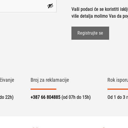
Vaši podaci će se koristiti isk
više detalja molimo Vas da po
Registrujte se
čivanje
Broj za reklamacije
Rok ispor
do 22h)
+387 66 804885
(od 07h do 15h)
Od 1 do 3 