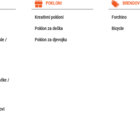
POKLONI
BRENDOV
Kreativni pokloni
Forchino
Poklon za dečka
Bicycle
le /
Poklon za djevojku
aćke /
ovi