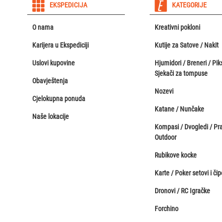
EKSPEDICIJA
KATEGORIJE
O nama
Kreativni pokloni
Karijera u Ekspediciji
Kutije za Satove / Nakit
Uslovi kupovine
Hjumidori / Breneri / Piks
Sjekači za tompuse
Obavještenja
Nozevi
Cjelokupna ponuda
Katane / Nunčake
Naše lokacije
Kompasi / Dvogledi / Pr
Outdoor
Rubikove kocke
Karte / Poker setovi i čip
Dronovi / RC Igračke
Forchino