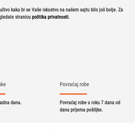
ljučivo kaka bi se Vaše iskustvo na našem sajtu bilo još bolje. Za
gledate stranicu
politika privatnosti
.
uke
Povraćaj robe
radna dana.
Povraćaj robe u roku 7 dana od
dana prijema pošiljke.