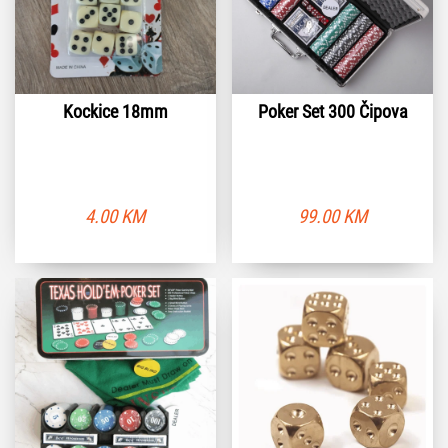
Kockice 18mm
Poker Set 300 Čipova
4.00
KM
99.00
KM