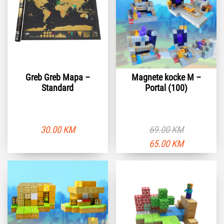
30.00 KM.
39.00 KM.
Greb Greb Mapa –
Magnete kocke M –
Standard
Portal (100)
30.00
KM
69.00
KM
Originalna
T
65.00
KM
cena
c
je
je
bila:
6
69.00 KM.