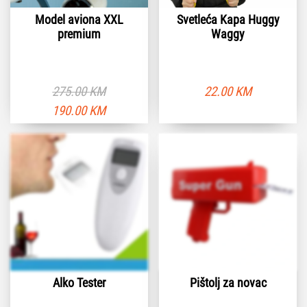
Model aviona XXL
Svetleća Kapa Huggy
premium
Waggy
275.00
KM
22.00
KM
Originalna
Trenutna
190.00
KM
cena
cena
je
je:
bila:
190.00 KM.
275.00 KM.
Alko Tester
Pištolj za novac