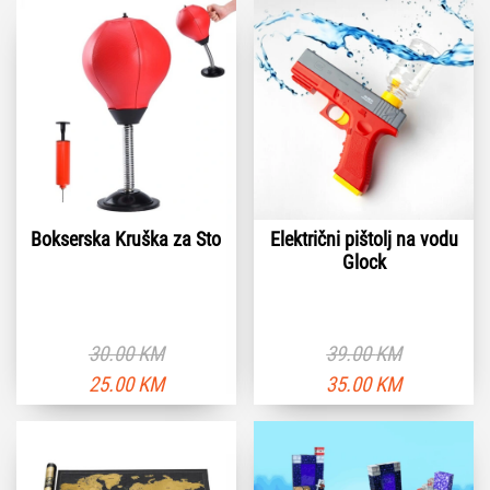
Bokserska Kruška za Sto
Električni pištolj na vodu
Glock
30.00
KM
39.00
KM
Originalna
Trenutna
Originalna
T
25.00
KM
35.00
KM
cena
cena
cena
c
je
je:
je
je
bila:
25.00 KM.
bila:
3