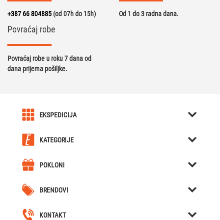
+387 66 804885
(od 07h do 15h)
Od 1 do 3 radna dana.
Povraćaj robe
Povraćaj robe u roku 7 dana od
dana prijema pošiljke.
EKSPEDICIJA
O nama
KATEGORIJE
Karijera u Ekspediciji
Kreativni pokloni
Uslovi kupovine
POKLONI
Kutije za Satove / Nakit
Kreativni pokloni
Obavještenja
Hjumidori / Breneri / Piksle / Sjekači za tompuse
BRENDOVI
Poklon za dečka
Cjelokupna ponuda
Forchino
Nozevi
Poklon za djevojku
Naše lokacije
KONTAKT
Bicycle