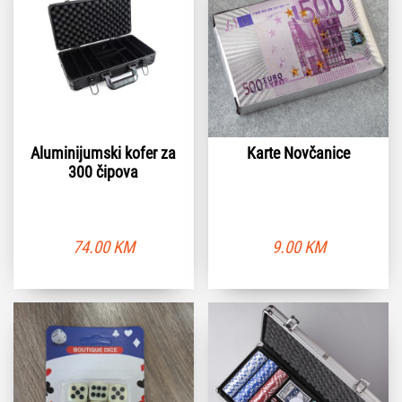
Aluminijumski kofer za
Karte Novčanice
300 čipova
74.00
KM
9.00
KM