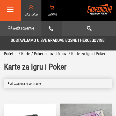
Moj nalog
KORPA
NAŠA LOKACIJA
DOSTAVLJAMO U SVE GRADOVE BOSNE I HERCEGOVINE!
Početna
/
Karte / Poker setovi i čipovi
/
Karte za Igru i Poker
Karte za Igru i Poker