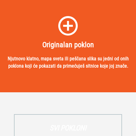
Originalan poklon
Njutnovo klatno, mapa sveta ili peščana slika su jedni od onih
poklona koji će pokazati da primećuješ sitnice koje joj znače.
SVI POKLONI