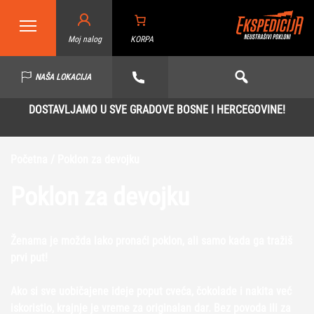
Moj nalog
KORPA
NAŠA LOKACIJA
DOSTAVLJAMO U SVE GRADOVE BOSNE I HERCEGOVINE!
Početna
/ Poklon za devojku
Poklon za devojku
Ženama je možda lako pronaći poklon, ali samo kada ga tražiš
prvi put!
Ako si sve uobičajene ideje poput cveća, čokolade i nakita već
iskoristio, krajnje je vreme za originalan dar. Bez povoda ili za