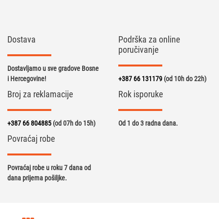
Dostava
Podrška za online
poručivanje
Dostavljamo u sve gradove Bosne
i Hercegovine!
+387 66 131179
(od 10h do 22h)
Broj za reklamacije
Rok isporuke
+387 66 804885
(od 07h do 15h)
Od 1 do 3 radna dana.
Povraćaj robe
Povraćaj robe u roku 7 dana od
dana prijema pošiljke.