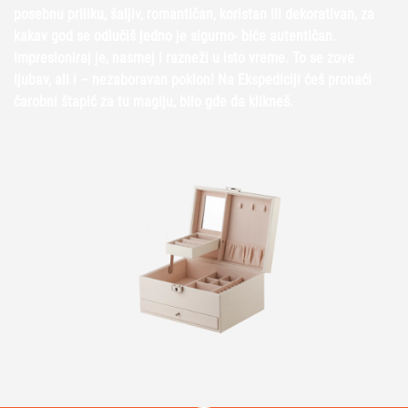
posebnu priliku, šaljiv, romantičan, koristan ili dekorativan, za
kakav god se odlučiš jedno je sigurno- biće autentičan.
Impresioniraj je, nasmej i razneži u isto vreme. To se zove
ljubav, ali i – nezaboravan poklon! Na Ekspediciji ćeš pronaći
čarobni štapić za tu magiju, bilo gde da klikneš.