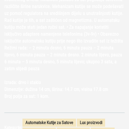
različite širine narukvice. Mehanizam kutije se može podešavati
uz pomoć regulatora na središnjem dijelu u unutrašnjosti kutije.
Rad kutije je tih, a sat zaštićen od magnetizma. U automatsku
kutiju može stati jedan ručni sat. • Za napajanje koristiti
isključivo adaptere namenjene telefonima (3v-9v) • Obavezno
isključite automatsku kutiju prije nego što izvadite sat iz ležišta
Režimi rada: – 2 minuta desno, 6 minuta pauza – 2 minuta
lijevo, 6 minuta pauza – 2 minuta desno. 2 minuta lijevo, pauza
6 minuta – 5 minuta desno, 5 minuta lijevo; ukupno 3 sata, a
zatim slijedi pauza
Izrada: drvo i staklo
Dimenzije: dužina 14 cm, širina: 14.7 cm, visina 17.8 cm
Broj polja za sat: 1 kom.
Automatske Kutije za Satove
Lux proizvodi
Kategorije: