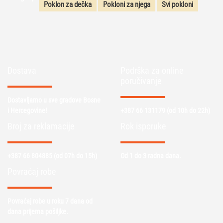
Poklon za dečka
Pokloni za njega
Svi pokloni
Dostava
Podrška za online
poručivanje
Dostavljamo u sve gradove Bosne
i Hercegovine!
+387 66 131179
(od 10h do 22h)
Broj za reklamacije
Rok isporuke
+387 66 804885
(od 07h do 15h)
Od 1 do 3 radna dana.
Povraćaj robe
Povraćaj robe u roku 7 dana od
dana prijema pošiljke.