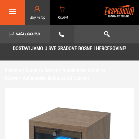
Moj nalog
KORPA
NAŠA LOKACIJA
DOSTAVLJAMO U SVE GRADOVE BOSNE I HERCEGOVINE!
Početna
/
Kutije za Satove
/
Automatske Kutije za
Satove
/ Automatska kutija za sat Cabinet