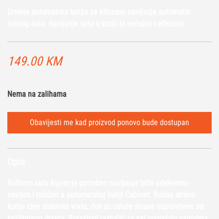
Drvena automatska kutija za efikasno navijanje automatik
ručnog sata. Navijanje sata u kutiji je nečujno i efikasno.
149.00
KM
Nema na zalihama
Obavijesti me kad proizvod ponovo bude dostupan
Opis
Ručnom satu kojem je potrebno navijanje biće adekvatno
navijen i izložen u automatskoj kutiji Cabinet. Bočnu stranu
kutije čine staklena vrata, dok su ostale strane napravljene od
kvalitetnog drveta. Rotacioni jastučić za sat pogoduju satovima