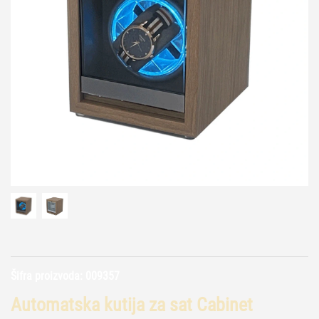
Šifra proizvoda:
009357
Automatska kutija za sat Cabinet