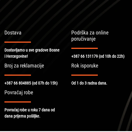
Dostava
Podrška za online
poručivanje
Dostavljamo u sve gradove Bosne
i Hercegovine!
+387 66 131179
(od 10h do 22h)
Broj za reklamacije
Rok isporuke
+387 66 804885
(od 07h do 15h)
Od 1 do 3 radna dana.
Povraćaj robe
Povraćaj robe u roku 7 dana od
dana prijema pošiljke.