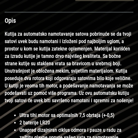
Opis
Kutija za automatsko namotavanje satova pobrinuće se da tvoji
satovi uvek budu namotani i izloženi pod najboljim uglom, a
prostor u kom se kutija zatekne oplemenjen. Materijal korišćen
za izradu kutije je tamno drvo najvišeg kvaliteta. Sa bočne
strane kutije su staklena vrata sa bravicom u srebrnoj boji.
Unutrašnjost je obložena mekim, svijetlim materijalom. Kutija
poseduje dva rotora koji odgovaraju satovima bilo koje veličine.
U kutiji je veoma tih motor, a podešavanje namotavanja se može
podešavati uz pomoć više programa. Uz ovu automatsku kutiju
tvoji satovi će uvek biti savršeno namotani i spremni za nošenje!
Ultra tihi motor sa optimalnih 7,5 obrtaja (+-0,5)
2 baterije LR20
Unapred dizajniran ciklus odmora i pauze u radu za
zaštitu glavne opruge vašeg sata za namotavanje