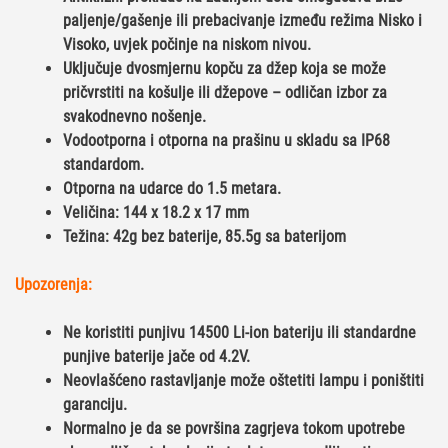
paljenje/gašenje ili prebacivanje između režima Nisko i
Visoko, uvjek počinje na niskom nivou.
Uključuje dvosmjernu kopču za džep koja se može
pričvrstiti na košulje ili džepove – odličan izbor za
svakodnevno nošenje.
Vodootporna i otporna na prašinu u skladu sa IP68
standardom.
Otporna na udarce do 1.5 metara.
Veličina: 144 x 18.2 x 17 mm
Težina: 42g bez baterije, 85.5g sa baterijom
Upozorenja:
Ne koristiti punjivu 14500 Li-ion bateriju ili standardne
punjive baterije jače od 4.2V.
Neovlašćeno rastavljanje može oštetiti lampu i poništiti
garanciju.
Normalno je da se površina zagrjeva tokom upotrebe