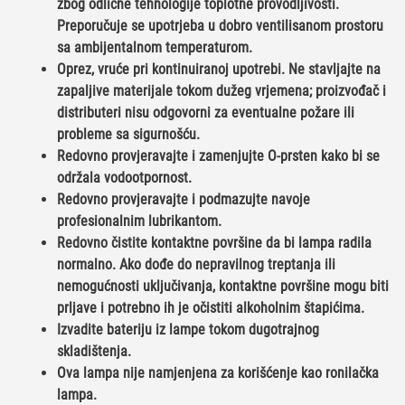
zbog odlične tehnologije toplotne provodljivosti.
Preporučuje se upotrjeba u dobro ventilisanom prostoru
sa ambijentalnom temperaturom.
Oprez, vruće pri kontinuiranoj upotrebi. Ne stavljajte na
zapaljive materijale tokom dužeg vrjemena; proizvođač i
distributeri nisu odgovorni za eventualne požare ili
probleme sa sigurnošću.
Redovno provjeravajte i zamenjujte O-prsten kako bi se
održala vodootpornost.
Redovno provjeravajte i podmazujte navoje
profesionalnim lubrikantom.
Redovno čistite kontaktne površine da bi lampa radila
normalno. Ako dođe do nepravilnog treptanja ili
nemogućnosti uključivanja, kontaktne površine mogu biti
prljave i potrebno ih je očistiti alkoholnim štapićima.
Izvadite bateriju iz lampe tokom dugotrajnog
skladištenja.
Ova lampa nije namjenjena za korišćenje kao ronilačka
lampa.