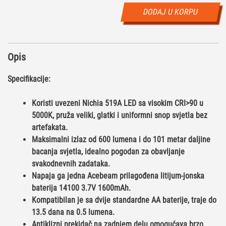
DODAJ U KORPU
Opis
Specifikacije:
Koristi uvezeni Nichia 519A LED sa visokim CRI>90 u
5000K, pruža veliki, glatki i uniformni snop svjetla bez
artefakata.
Maksimalni izlaz od 600 lumena i do 101 metar daljine
bacanja svjetla, idealno pogodan za obavljanje
svakodnevnih zadataka.
Napaja ga jedna Acebeam prilagođena litijum-jonska
baterija 14100 3.7V 1600mAh.
Kompatibilan je sa dvije standardne AA baterije, traje do
13.5 dana na 0.5 lumena.
Antiklizni prekidač na zadnjem delu omogućava brzo