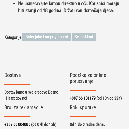
Ne usmeravajte lampu direktno u oči. Korisnici moraju
biti stariji od 18 godina. Držati van domašaja djece.
Baterijske Lampe / Laseri
Svi pokloni
Kategorije:
Dostava
Podrška za online
poručivanje
Dostavljamo u sve gradove Bosne
i Hercegovine!
+387 66 131179
(od 10h do 22h)
Broj za reklamacije
Rok isporuke
+387 66 804885
(od 07h do 15h)
Od 1 do 3 radna dana.