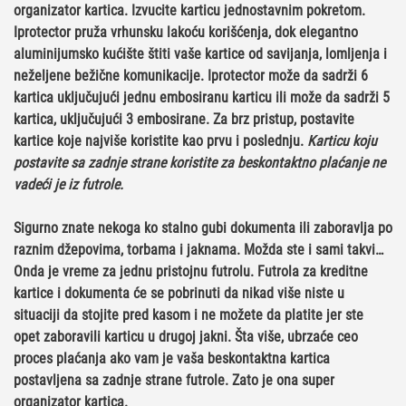
organizator kartica
. Izvucite karticu jednostavnim pokretom.
Iprotector pruža vrhunsku lakoću korišćenja, dok elegantno
aluminijumsko kućište štiti vaše kartice od savijanja, lomljenja i
neželjene bežične komunikacije. Iprotector može da sadrži 6
kartica uključujući jednu embosiranu karticu ili može da sadrži 5
kartica, uključujući 3 embosirane. Za brz pristup, postavite
kartice koje najviše koristite kao prvu i poslednju.
Karticu koju
postavite sa zadnje strane koristite za beskontaktno plaćanje ne
vadeći je iz futrole.
Sigurno znate nekoga ko stalno gubi dokumenta ili zaboravlja po
raznim džepovima, torbama i jaknama. Možda ste i sami takvi…
Onda je vreme za jednu pristojnu futrolu.
Futrola za kreditne
kartice i dokumenta
će se pobrinuti da nikad više niste u
situaciji da stojite pred kasom i ne možete da platite jer ste
opet zaboravili karticu u drugoj jakni. Šta više, ubrzaće ceo
proces plaćanja ako vam je vaša beskontaktna kartica
postavljena sa zadnje strane futrole. Zato je ona
super
organizator kartica.