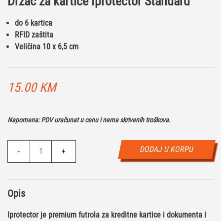
Držač za kartice Iprotector Standard
do 6 kartica
RFID zaštita
Veličina 10 x 6,5 cm
15.00
KM
Napomena: PDV uračunat u cenu i nema skrivenih troškova.
Držač
DODAJ U KORPU
-
+
za
kartice
Iprotector
Opis
Standard
količina
Iprotector je
premium futrola za kreditne kartice i dokumenta
i