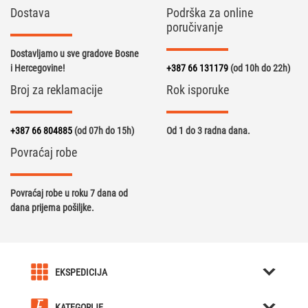
Dostava
Podrška za online
poručivanje
Dostavljamo u sve gradove Bosne
i Hercegovine!
+387 66 131179
(od 10h do 22h)
Broj za reklamacije
Rok isporuke
+387 66 804885
(od 07h do 15h)
Od 1 do 3 radna dana.
Povraćaj robe
Povraćaj robe u roku 7 dana od
dana prijema pošiljke.
EKSPEDICIJA
O nama
KATEGORIJE