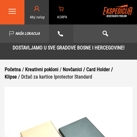
Moj nalog
KORPA
NAŠA LOKACIJA
DOSTAVLJAMO U SVE GRADOVE BOSNE I HERCEGOVINE!
Početna
/
Kreativni pokloni
/
Novčanici / Card Holder /
Klipse
/ Držač za kartice Iprotector Standard