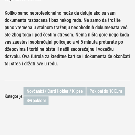
Koliko samo neprofesionalno može da deluje ako su vam
dokumenta razbacana i bez nekog reda. Ne samo da trošite
puno vremena u stalnom traženju neophodnih dokumenata već
ste zbog toga i pod čestim stresom. Nema ništa gore nego kada
vas zaustavi saobraćajni policajac a vi 5 minuta preturate po
džepovima i torbi ne biste li našli saobraćajnu i vozačku
dozvolu. Ova
futrola za kreditne kartice i dokumenta
će okončati
taj stres i držati sve u redu.
Novčanici / Card Holder / Klipse
Pokloni do 10 Eura
Kategorije:
Svi pokloni