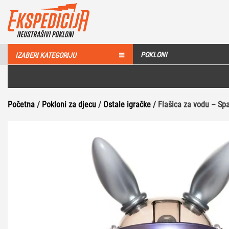
POKLONI
IZABERI KATEGORIJU
Početna
/
Pokloni za djecu
/
Ostale igračke
/ Flašica za vodu – Sp