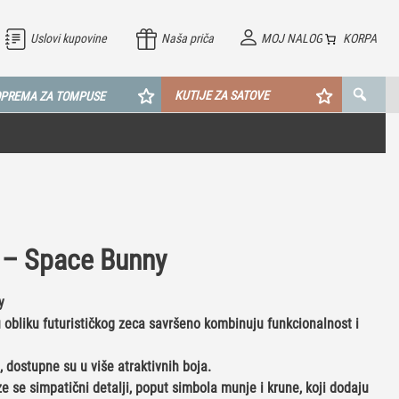
Uslovi kupovine
Naša priča
MOJ NALOG
KORPA
KUTIJE ZA SATOVE
PREMA ZA TOMPUSE
u – Space Bunny
y
 obliku futurističkog zeca savršeno kombinuju funkcionalnost i
 dostupne su u više atraktivnih boja.
e se simpatični detalji, poput simbola munje i krune, koji dodaju