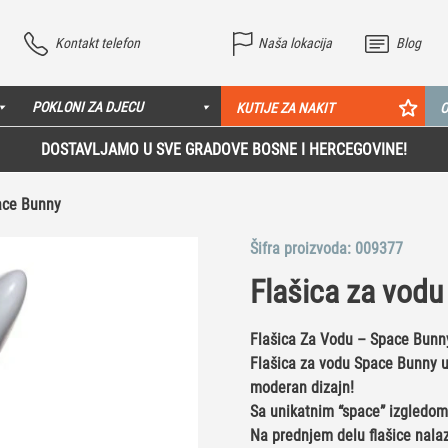
Kontakt telefon
Naša lokacija
Blog
POKLONI ZA DJECU
KUTIJE ZA NAKIT
O
DOSTAVLJAMO U SVE GRADOVE BOSNE I HERCEGOVINE!
ace Bunny
Šifra proizvoda:
009377
Flašica za vod
Flašica Za Vodu – Space Bunn
Flašica za vodu Space Bunny u
moderan dizajn!
Sa unikatnim “space” izgledom,
Na prednjem delu flašice nalaz