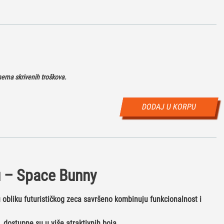
ema skrivenih troškova.
DODAJ U KORPU
u – Space Bunny
 obliku futurističkog zeca savršeno kombinuju funkcionalnost i
 dostupne su u više atraktivnih boja.