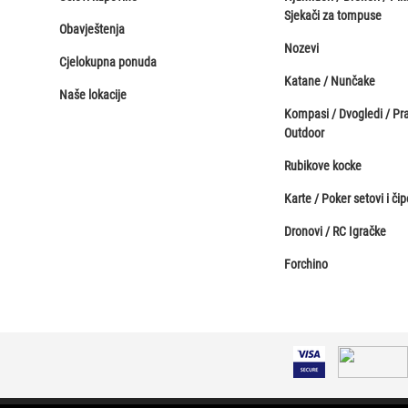
Sjekači za tompuse
Obavještenja
Nozevi
Cjelokupna ponuda
Katane / Nunčake
Naše lokacije
Kompasi / Dvogledi / Pr
Outdoor
Rubikove kocke
Karte / Poker setovi i čip
Dronovi / RC Igračke
Forchino