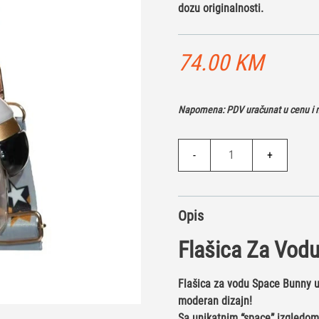
dozu originalnosti.
74.00
KM
Napomena: PDV uračunat u cenu i n
Flašica
-
+
za
vodu
-
Opis
Space
Bunny
Flašica Za Vod
količina
Flašica za vodu Space Bunny u
moderan dizajn!
Sa unikatnim “space” izgledom,