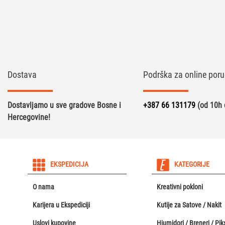
Dostava
Podrška za online poru
Dostavljamo u sve gradove Bosne i
+387 66 131179
(od 10h 
Hercegovine!
EKSPEDICIJA
KATEGORIJE
O nama
Kreativni pokloni
Karijera u Ekspediciji
Kutije za Satove / Nakit
Uslovi kupovine
Hjumidori / Breneri / Piks