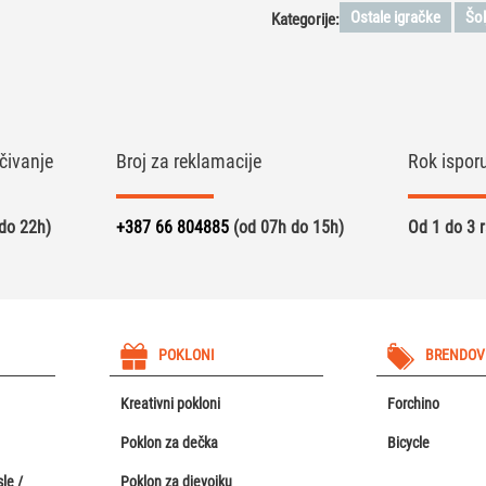
Ostale igračke
Šol
Kategorije:
čivanje
Broj za reklamacije
Rok ispor
do 22h)
+387 66 804885
(od 07h do 15h)
Od 1 do 3 
POKLONI
BRENDOV
Kreativni pokloni
Forchino
Poklon za dečka
Bicycle
le /
Poklon za djevojku