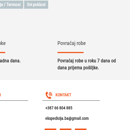
je / Termosi
Svi pokloni
uke
Povraćaj robe
radna dana.
Povraćaj robe u roku 7 dana od
dana prijema pošiljke.
I
KONTAKT
+387 66 804 885
ekspedicija.ba@gmail.com