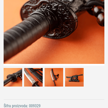
Šifra proizvoda:
009329