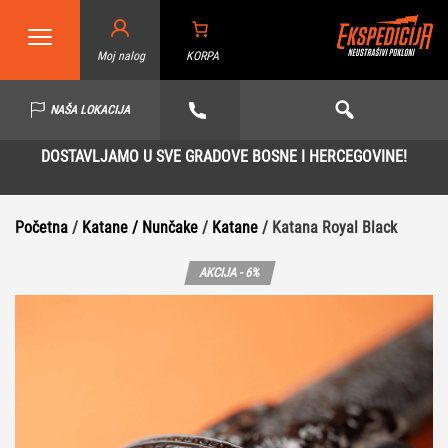
Moj nalog
KORPA
NAŠA LOKACIJA
DOSTAVLJAMO U SVE GRADOVE BOSNE I HERCEGOVINE!
Početna
/
Katane / Nunčake
/
Katane
/ Katana Royal Black
AKCIJA - 6%