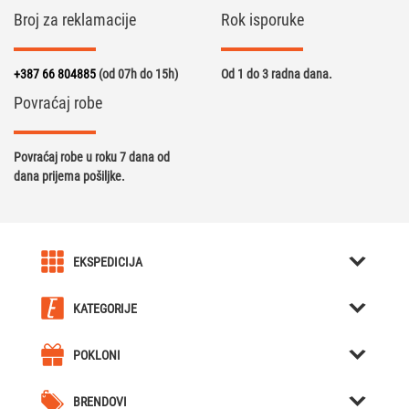
Broj za reklamacije
Rok isporuke
+387 66 804885
(od 07h do 15h)
Od 1 do 3 radna dana.
Povraćaj robe
Povraćaj robe u roku 7 dana od
dana prijema pošiljke.
EKSPEDICIJA
O nama
KATEGORIJE
Karijera u Ekspediciji
Kreativni pokloni
Uslovi kupovine
POKLONI
Kutije za Satove / Nakit
Kreativni pokloni
Obavještenja
Hjumidori / Breneri / Piksle / Sjekači za tompuse
BRENDOVI