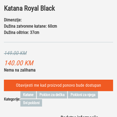
Katana Royal Black
Dimenzije:
Dužina zatvorene katane: 60cm
Dužina oštrice: 37cm
149.00
KM
Originalna
Trenutna
140.00
KM
Nema na zalihama
cena
cena
je
je:
Obavijesti me kad proizvod ponovo bude dostupan
bila:
140.00 KM.
Katane
Poklon za dečka
Pokloni za njega
Kategorije:
149.00 KM.
Svi pokloni