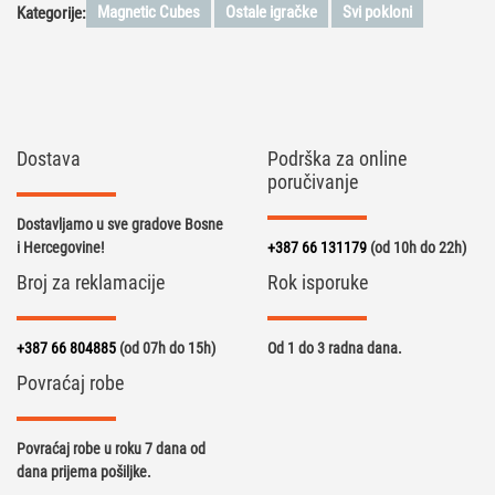
Magnetic Cubes
Ostale igračke
Svi pokloni
Kategorije:
Dostava
Podrška za online
poručivanje
Dostavljamo u sve gradove Bosne
i Hercegovine!
+387 66 131179
(od 10h do 22h)
Broj za reklamacije
Rok isporuke
+387 66 804885
(od 07h do 15h)
Od 1 do 3 radna dana.
Povraćaj robe
Povraćaj robe u roku 7 dana od
dana prijema pošiljke.