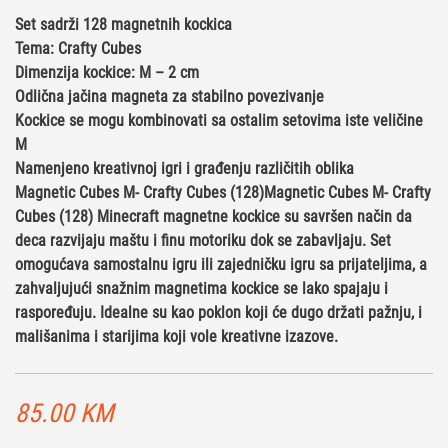
Set sadrži 128 magnetnih kockica
Tema: Crafty Cubes
Dimenzija kockice: M – 2 cm
Odlična jačina magneta za stabilno povezivanje
Kockice se mogu kombinovati sa ostalim setovima iste veličine
M
Namenjeno kreativnoj igri i građenju različitih oblika
Magnetic Cubes M- Crafty Cubes (128)Magnetic Cubes M- Crafty
Cubes (128) Minecraft magnetne kockice su savršen način da
deca razvijaju maštu i finu motoriku dok se zabavljaju. Set
omogućava samostalnu igru ili zajedničku igru sa prijateljima, a
zahvaljujući snažnim magnetima kockice se lako spajaju i
raspoređuju. Idealne su kao poklon koji će dugo držati pažnju, i
mališanima i starijima koji vole kreativne izazove.
85.00
KM