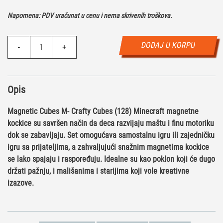
Napomena: PDV uračunat u cenu i nema skrivenih troškova.
Magnetic
DODAJ U KORPU
-
+
Cubes
M-
Crafty
Opis
Cubes
(128)
Magnetic Cubes M- Crafty Cubes (128) Minecraft magnetne
količina
kockice su savršen način da deca razvijaju maštu i finu motoriku
dok se zabavljaju. Set omogućava
samostalnu igru ili zajedničku
igru sa prijateljima
, a zahvaljujući snažnim magnetima kockice
se lako spajaju i raspoređuju. Idealne su kao poklon koji će dugo
držati pažnju, i mališanima i starijima koji vole kreativne
izazove.