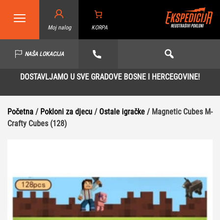
Moj nalog
KORPA
NAŠA LOKACIJA
DOSTAVLJAMO U SVE GRADOVE BOSNE I HERCEGOVINE!
Početna
/
Pokloni za djecu
/
Ostale igračke
/ Magnetic Cubes M-
Crafty Cubes (128)