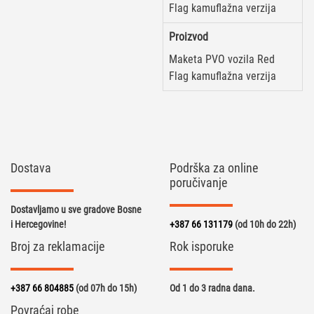
Flag kamuflažna verzija
Proizvod
Maketa PVO vozila Red
Flag kamuflažna verzija
Dostava
Podrška za online
poručivanje
Dostavljamo u sve gradove Bosne
i Hercegovine!
+387 66 131179
(od 10h do 22h)
Broj za reklamacije
Rok isporuke
+387 66 804885
(od 07h do 15h)
Od 1 do 3 radna dana.
Povraćaj robe