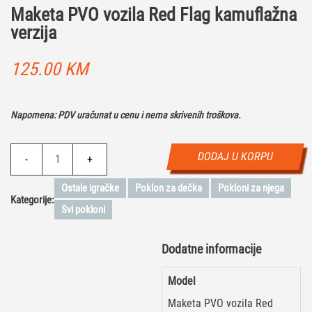
Maketa PVO vozila Red Flag kamuflažna
verzija
125.00
KM
Napomena: PDV uračunat u cenu i nema skrivenih troškova.
Maketa
DODAJ U KORPU
-
+
PVO
vozila
Ostale igračke
Poklon za dečka
Pokloni za njega
Kategorije:
Red
Svi pokloni
Flag
kamuflažna
Dodatne informacije
verzija
količina
Model
Maketa PVO vozila Red