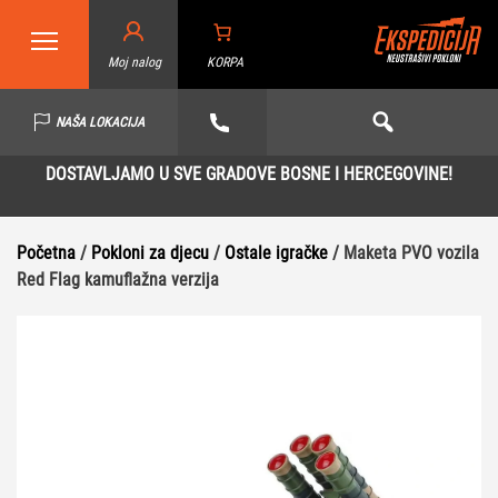
Moj nalog
KORPA
NAŠA LOKACIJA
DOSTAVLJAMO U SVE GRADOVE BOSNE I HERCEGOVINE!
Početna
/
Pokloni za djecu
/
Ostale igračke
/ Maketa PVO vozila
Red Flag kamuflažna verzija