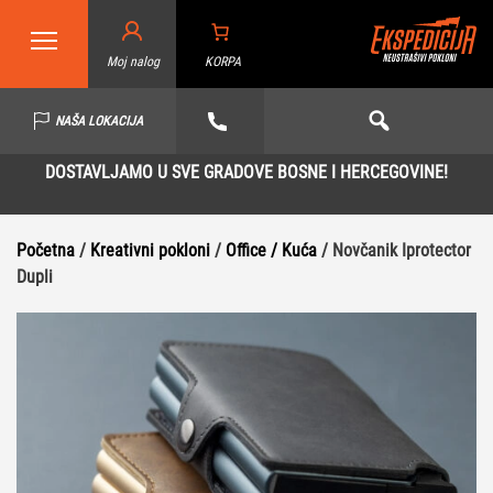
Moj nalog
KORPA
NAŠA LOKACIJA
DOSTAVLJAMO U SVE GRADOVE BOSNE I HERCEGOVINE!
Početna
/
Kreativni pokloni
/
Office / Kuća
/ Novčanik Iprotector
Dupli