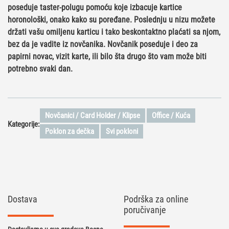
poseduje taster-polugu pomoću koje izbacuje kartice
horonološki, onako kako su poređane. Poslednju u nizu možete
držati vašu omiljenu karticu i tako beskontaktno plaćati sa njom,
bez da je vadite iz novčanika. Novčanik poseduje i deo za
papirni novac, vizit karte, ili bilo šta drugo što vam može biti
potrebno svaki dan.
Novčanici / Card Holder / Klipse
Office / Kuća
Kategorije:
Poklon za dečka
Svi pokloni
Dostava
Podrška za online
poručivanje