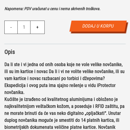
Napomena: PDV uračunat u cenu i nema skrivenih troškova.
Novčanik
DODAJ U KORPU
-
+
Iprotector
Dupli
količina
Opis
Da li ste i vi jedna od onih osoba koje ne vole velike novčanike,
ili su im kartice i novac Da li i vi ne volite velike novčanike, ili su
vam kartice i novac razbacani po torbici i džepovima?
Ekspedicija i ovog puta ima sjajno rešenje u vidu iProtector
novčanika.
Kućište je izrađeno od kvalitetnog aluminijuma i obloženo je
najkvalitetnijom veštačkom kožom, a poseduje i RFID zaštitu, pa
ne morate brinuti da će vas neko digitalno „opljačkati“. Unutar
duplog novčanika moguće je smestiti do 14 platnih kartica, ili
biometrijskih dokumenata veličine platne kartice. Novčanik