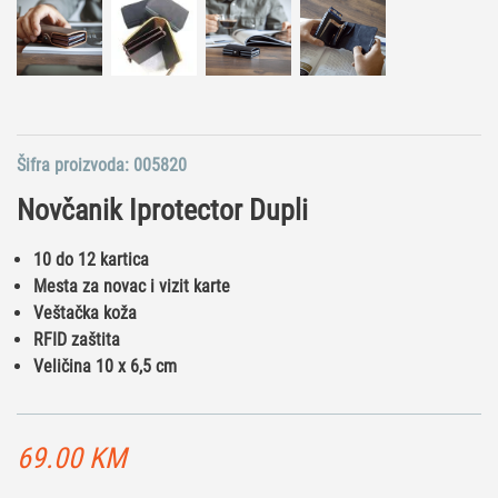
Šifra proizvoda:
005820
Novčanik Iprotector Dupli
10 do 12 kartica
Mesta za novac i vizit karte
Veštačka koža
RFID zaštita
Veličina 10 x 6,5 cm
69.00
KM