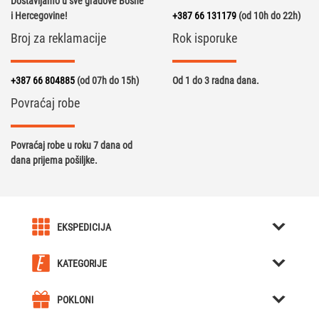
Dostavljamo u sve gradove Bosne
i Hercegovine!
+387 66 131179
(od 10h do 22h)
Broj za reklamacije
Rok isporuke
+387 66 804885
(od 07h do 15h)
Od 1 do 3 radna dana.
Povraćaj robe
Povraćaj robe u roku 7 dana od
dana prijema pošiljke.
EKSPEDICIJA
O nama
KATEGORIJE
Karijera u Ekspediciji
Kreativni pokloni
Uslovi kupovine
POKLONI
Kutije za Satove / Nakit
Kreativni pokloni