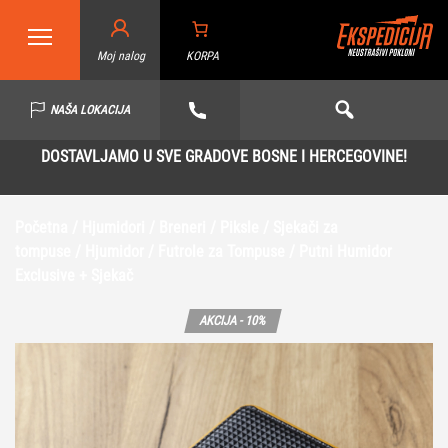
Moj nalog
KORPA
NAŠA LOKACIJA
DOSTAVLJAMO U SVE GRADOVE BOSNE I HERCEGOVINE!
Početna
/
Hjumidori / Breneri / Piksle / Sjekači za
tompuse
/
Hjumidor / Futrole za Tompuse
/ Putni Humidor
Exclusive + Sjekač
AKCIJA - 10%