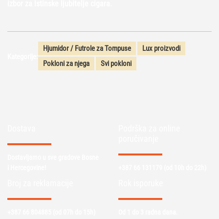
izbor za istinske ljubitelje cigara.
Hjumidor / Futrole za Tompuse
Lux proizvodi
Kategorije:
Pokloni za njega
Svi pokloni
Dostava
Podrška za online
poručivanje
Dostavljamo u sve gradove Bosne
i Hercegovine!
+387 66 131179
(od 10h do 22h)
Broj za reklamacije
Rok isporuke
+387 66 804885
(od 07h do 15h)
Od 1 do 3 radna dana.