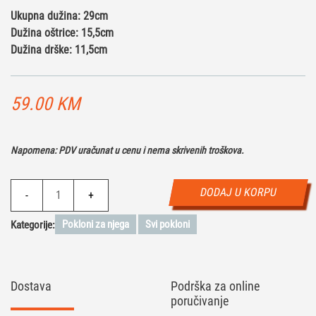
Ukupna dužina: 29cm
Dužina oštrice: 15,5cm
Dužina drške: 11,5cm
59.00
KM
Napomena: PDV uračunat u cenu i nema skrivenih troškova.
Sjekira
DODAJ U KORPU
-
+
Taktična
Mini
Pokloni za njega
Svi pokloni
Kategorije:
količina
Dostava
Podrška za online
poručivanje