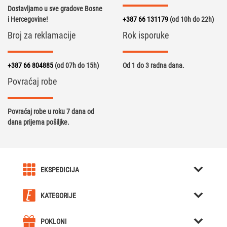
Dostavljamo u sve gradove Bosne
i Hercegovine!
+387 66 131179
(od 10h do 22h)
Broj za reklamacije
Rok isporuke
+387 66 804885
(od 07h do 15h)
Od 1 do 3 radna dana.
Povraćaj robe
Povraćaj robe u roku 7 dana od
dana prijema pošiljke.
EKSPEDICIJA
O nama
KATEGORIJE
Karijera u Ekspediciji
Kreativni pokloni
Uslovi kupovine
POKLONI
Kutije za Satove / Nakit