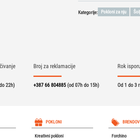
Pokloni za nju
Šol
Kategorije:
čivanje
Broj za reklamacije
Rok ispor
do 22h)
+387 66 804885
(od 07h do 15h)
Od 1 do 3 
POKLONI
BRENDOV
Kreativni pokloni
Forchino