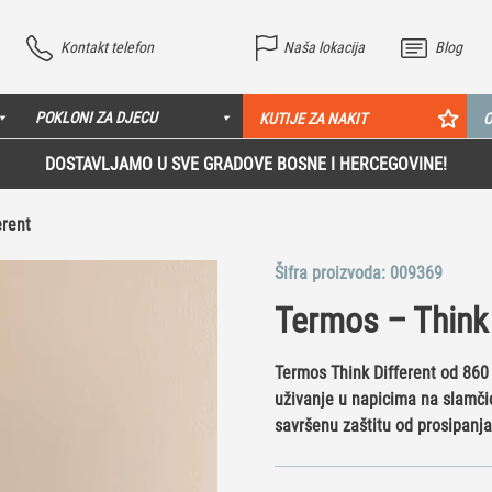
Kontakt telefon
Naša lokacija
Blog
POKLONI ZA DJECU
KUTIJE ZA NAKIT
O
DOSTAVLJAMO U SVE GRADOVE BOSNE I HERCEGOVINE!
erent
Šifra proizvoda:
009369
Termos – Think 
Termos Think Different od 860
uživanje u napicima na slamčicu
savršenu zaštitu od prosipanja