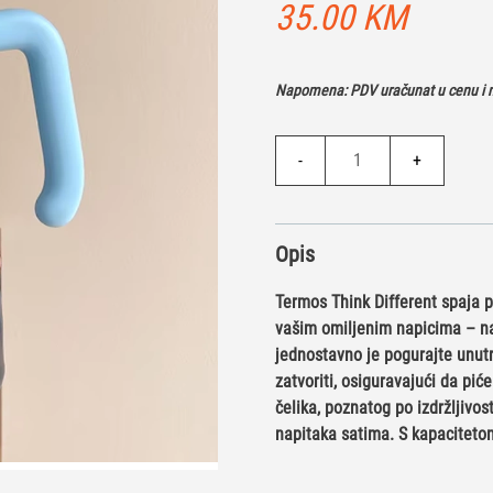
35.00
KM
Napomena: PDV uračunat u cenu i n
Termos
-
+
-
Think
Different
Opis
količina
Termos Think Different spaja p
vašim omiljenim napicima – na 
jednostavno je pogurajte unutr
zatvoriti, osiguravajući da p
čelika, poznatog po izdržljivost
napitaka satima. S kapacitetom