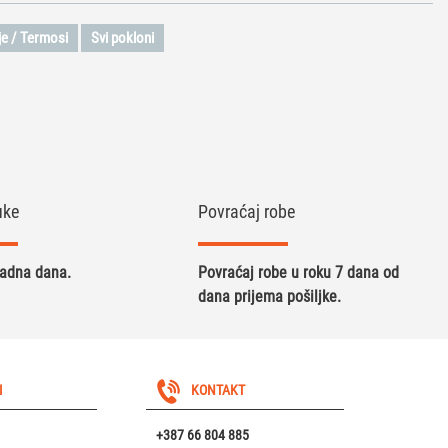
je / Termosi
Svi pokloni
uke
Povraćaj robe
radna dana.
Povraćaj robe u roku 7 dana od
dana prijema pošiljke.
I
KONTAKT
+387 66 804 885