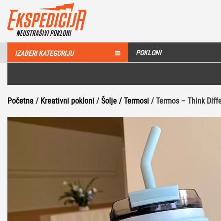
POKLONI
IZABERI KATEGORIJU
Početna
/
Kreativni pokloni
/
Šolje / Termosi
/ Termos – Think Diff