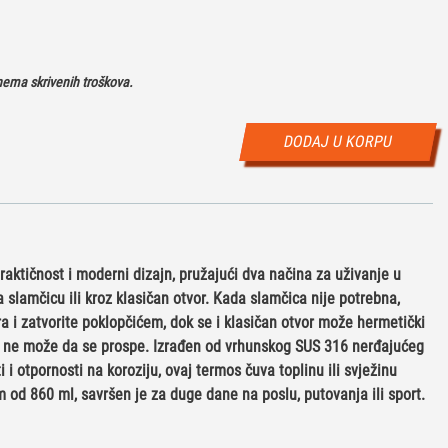
ema skrivenih troškova.
DODAJ U KORPU
raktičnost i moderni dizajn, pružajući dva načina za uživanje u
slamčicu ili kroz klasičan otvor. Kada slamčica nije potrebna,
a i zatvorite poklopčićem, dok se i klasičan otvor može hermetički
iće ne može da se prospe. Izrađen od vrhunskog SUS 316 nerđajućeg
i i otpornosti na koroziju, ovaj termos čuva toplinu ili svježinu
 od 860 ml, savršen je za duge dane na poslu, putovanja ili sport.