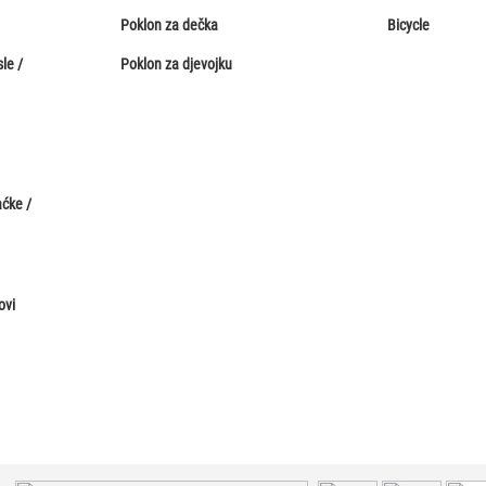
Poklon za dečka
Bicycle
le /
Poklon za djevojku
aćke /
ovi