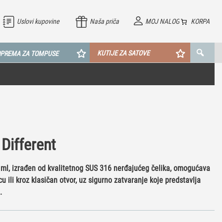
Uslovi kupovine
Naša priča
MOJ NALOG
KORPA
KUTIJE ZA SATOVE
PREMA ZA TOMPUSE
Different
 ml, izrađen od kvalitetnog SUS 316 nerđajućeg čelika, omogućava
 ili kroz klasičan otvor, uz sigurno zatvaranje koje predstavlja
.