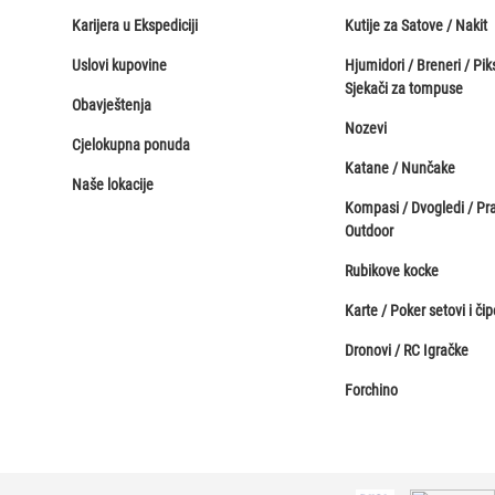
Karijera u Ekspediciji
Kutije za Satove / Nakit
Uslovi kupovine
Hjumidori / Breneri / Piks
Sjekači za tompuse
Obavještenja
Nozevi
Cjelokupna ponuda
Katane / Nunčake
Naše lokacije
Kompasi / Dvogledi / Pr
Outdoor
Rubikove kocke
Karte / Poker setovi i čip
Dronovi / RC Igračke
Forchino