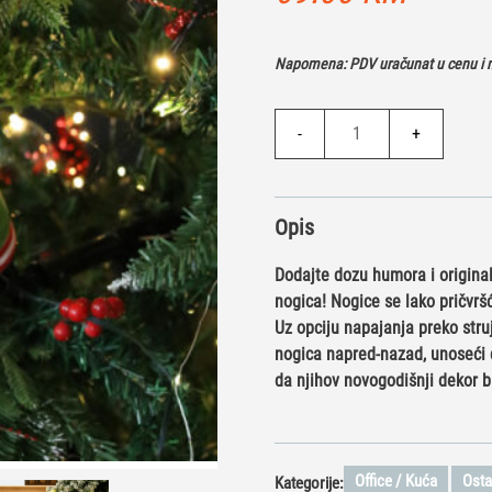
Napomena: PDV uračunat u cenu i n
Ukras
-
+
za
jelku
-
Opis
Šareni
Patuljak
Dodajte dozu humora i originaln
količina
nogica! Nogice se lako pričvršć
Uz opciju napajanja preko struj
nogica napred-nazad, unoseći d
da njihov novogodišnji dekor 
Office / Kuća
Osta
Kategorije: