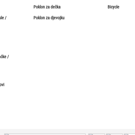
Poklon za dečka
Bicycle
le /
Poklon za djevojku
aćke /
ovi