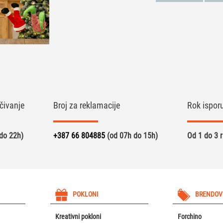
čivanje
Broj za reklamacije
Rok ispor
do 22h)
+387 66 804885
(od 07h do 15h)
Od 1 do 3 
POKLONI
BRENDOV
Kreativni pokloni
Forchino