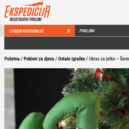
POKLONI
IZABERI KATEGORIJU
Početna
/
Pokloni za djecu
/
Ostale igračke
/ Ukras za jelku – Šare