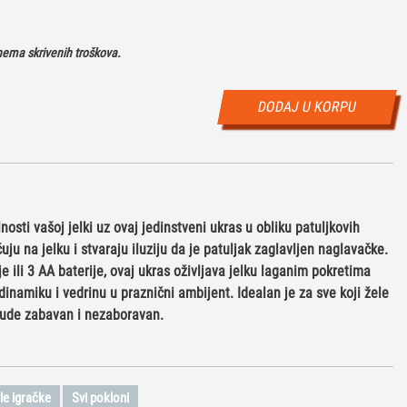
ema skrivenih troškova.
DODAJ U KORPU
osti vašoj jelki uz ovaj jedinstveni ukras u obliku patuljkovih
uju na jelku i stvaraju iluziju da je patuljak zaglavljen naglavačke.
e ili 3 AA baterije, ovaj ukras oživljava jelku laganim pokretima
inamiku i vedrinu u praznični ambijent. Idealan je za sve koji žele
bude zabavan i nezaboravan.
le igračke
Svi pokloni