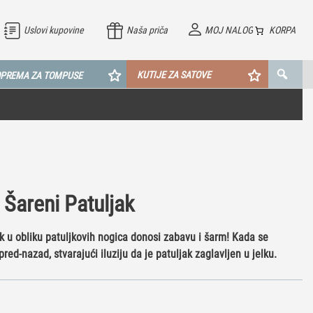
Uslovi kupovine
Naša priča
MOJ NALOG
KORPA
KUTIJE ZA SATOVE
PREMA ZA TOMPUSE
 Šareni Patuljak
ak u obliku patuljkovih nogica donosi zabavu i šarm! Kada se
red-nazad, stvarajući iluziju da je patuljak zaglavljen u jelku.