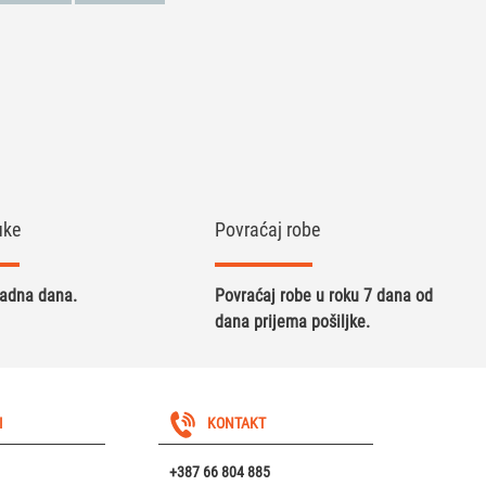
uke
Povraćaj robe
radna dana.
Povraćaj robe u roku 7 dana od
dana prijema pošiljke.
I
KONTAKT
+387 66 804 885