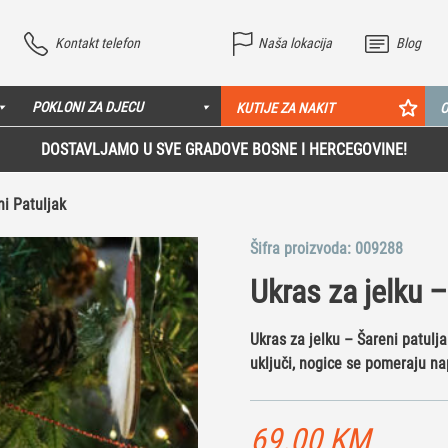
Kontakt telefon
Naša lokacija
Blog
POKLONI ZA DJECU
KUTIJE ZA NAKIT
O
DOSTAVLJAMO U SVE GRADOVE BOSNE I HERCEGOVINE!
ni Patuljak
Šifra proizvoda:
009288
Ukras za jelku –
Ukras za jelku – Šareni patulj
uključi, nogice se pomeraju nap
69.00
KM