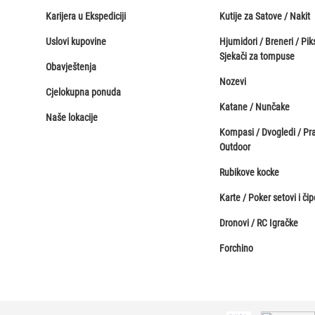
Karijera u Ekspediciji
Kutije za Satove / Nakit
Uslovi kupovine
Hjumidori / Breneri / Piks
Sjekači za tompuse
Obavještenja
Nozevi
Cjelokupna ponuda
Katane / Nunčake
Naše lokacije
Kompasi / Dvogledi / Pr
Outdoor
Rubikove kocke
Karte / Poker setovi i čip
Dronovi / RC Igračke
Forchino