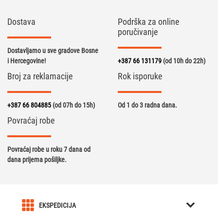
Dostava
Podrška za online
poručivanje
Dostavljamo u sve gradove Bosne
i Hercegovine!
+387 66 131179
(od 10h do 22h)
Broj za reklamacije
Rok isporuke
+387 66 804885
(od 07h do 15h)
Od 1 do 3 radna dana.
Povraćaj robe
Povraćaj robe u roku 7 dana od
dana prijema pošiljke.
EKSPEDICIJA
O nama