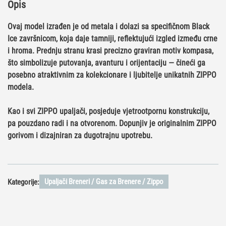
Opis
Ovaj model izrađen je od metala i dolazi sa specifičnom
Black
Ice završnicom
, koja daje tamniji, reflektujući izgled između crne
i hroma. Prednju stranu krasi precizno graviran motiv kompasa,
što simbolizuje putovanja, avanturu i orijentaciju — čineći ga
posebno atraktivnim za kolekcionare i ljubitelje unikatnih ZIPPO
modela.
Kao i svi ZIPPO upaljači, posjeduje
vjetrootpornu konstrukciju
,
pa pouzdano radi i na otvorenom. Dopunjiv je originalnim ZIPPO
gorivom i dizajniran za dugotrajnu upotrebu.
Upaljači Breneri / Gas za Brenere / Zippo
Kategorije: