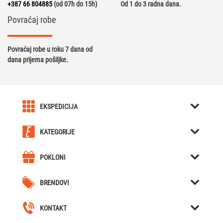
+387 66 804885
(od 07h do 15h)
Od 1 do 3 radna dana.
Povraćaj robe
Povraćaj robe u roku 7 dana od
dana prijema pošiljke.
EKSPEDICIJA
O nama
KATEGORIJE
Karijera u Ekspediciji
Kreativni pokloni
Uslovi kupovine
POKLONI
Kutije za Satove / Nakit
Kreativni pokloni
Obavještenja
Hjumidori / Breneri / Piksle / Sjekači za tompuse
BRENDOVI
Poklon za dečka
Cjelokupna ponuda
Forchino
Nozevi
Poklon za djevojku
Naše lokacije
KONTAKT
Bicycle
Katane / Nunčake
+387 66 804 885