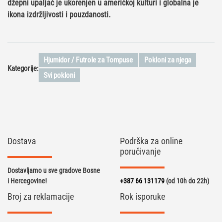
džepni upaljač je ukorenjen u američkoj kulturi i globalna je
ikona izdržljivosti i pouzdanosti.
Hjumidor / Futrole za Tompuse
Pokloni za njega
Kategorije:
Svi pokloni
Dostava
Podrška za online
poručivanje
Dostavljamo u sve gradove Bosne
i Hercegovine!
+387 66 131179
(od 10h do 22h)
Broj za reklamacije
Rok isporuke