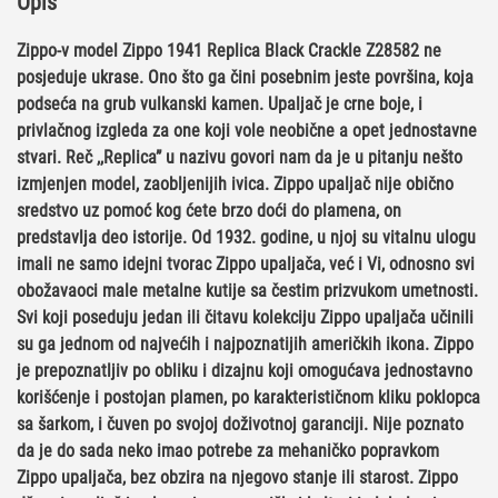
Opis
Zippo-v model Zippo 1941 Replica Black Crackle Z28582 ne
posjeduje ukrase. Ono što ga čini posebnim jeste površina, koja
podseća na grub vulkanski kamen. Upaljač je crne boje, i
privlačnog izgleda za one koji vole neobične a opet jednostavne
stvari. Reč ,,Replica” u nazivu govori nam da je u pitanju nešto
izmjenjen model, zaobljenijih ivica. Zippo upaljač nije obično
sredstvo uz pomoć kog ćete brzo doći do plamena, on
predstavlja deo istorije. Od 1932. godine, u njoj su vitalnu ulogu
imali ne samo idejni tvorac Zippo upaljača, već i Vi, odnosno svi
obožavaoci male metalne kutije sa čestim prizvukom umetnosti.
Svi koji poseduju jedan ili čitavu kolekciju Zippo upaljača učinili
su ga jednom od najvećih i najpoznatijih američkih ikona. Zippo
je prepoznatljiv po obliku i dizajnu koji omogućava jednostavno
korišćenje i postojan plamen, po karakterističnom kliku poklopca
sa šarkom, i čuven po svojoj doživotnoj garanciji. Nije poznato
da je do sada neko imao potrebe za mehaničko popravkom
Zippo upaljača, bez obzira na njegovo stanje ili starost. Zippo