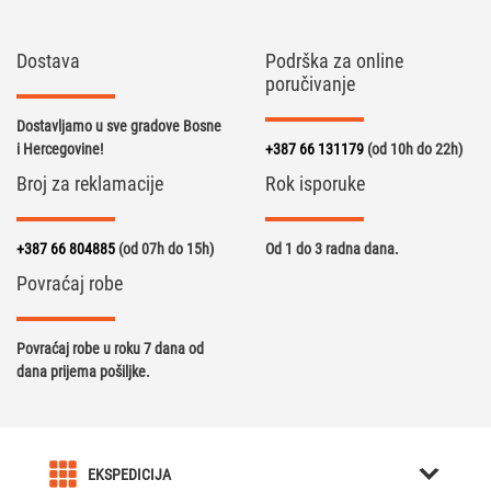
Dostava
Podrška za online
poručivanje
Dostavljamo u sve gradove Bosne
i Hercegovine!
+387 66 131179
(od 10h do 22h)
Broj za reklamacije
Rok isporuke
+387 66 804885
(od 07h do 15h)
Od 1 do 3 radna dana.
Povraćaj robe
Povraćaj robe u roku 7 dana od
dana prijema pošiljke.
EKSPEDICIJA