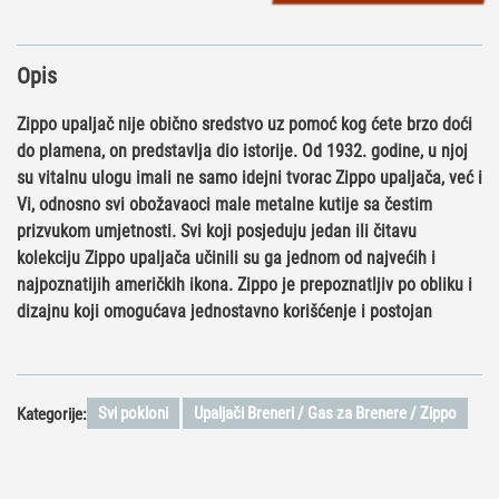
Opis
Zippo upaljač nije obično sredstvo uz pomoć kog ćete brzo doći
do plamena, on predstavlja dio istorije. Od 1932. godine, u njoj
su vitalnu ulogu imali ne samo idejni tvorac Zippo upaljača, već i
Vi, odnosno svi obožavaoci male metalne kutije sa čestim
prizvukom umjetnosti. Svi koji posjeduju jedan ili čitavu
kolekciju Zippo upaljača učinili su ga jednom od najvećih i
najpoznatijih američkih ikona. Zippo je prepoznatljiv po obliku i
dizajnu koji omogućava jednostavno korišćenje i postojan
Svi pokloni
Upaljači Breneri / Gas za Brenere / Zippo
Kategorije: