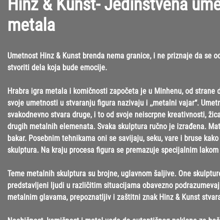
Hinz & Kunst- Jedinstvena um
metala
Umetnost Hinz & Kunst brenda nema granice, i ne priznaje da se o
stvoriti dela koja bude emocije.
Hrabra igra metala i komičnosti započeta je u Minhenu, od strane d
svoje umetnosti u stvaranju figura nazivaju i ,,metalni vajar“. Ume
svakodnevno stvara druge, i to od svoje neiscrpne kreativnosti, žica
drugih metalnih elemenata. Svaka skulptura ručno je izrađena. Materi
bakar. Posebnim tehnikama oni se savijaju, seku, vare i bruse kako 
skulptura. Na kraju procesa figura se premazuje specijalnim lakom i
Teme metalnih skulptura su brojne, uglavnom šaljive. One skulptur
predstavljeni ljudi u različitim situacijama obavezno podrazumevaj
metalnim glavama, prepoznatljiv i zaštitni znak Hinz & Kunst stvar