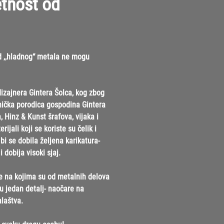
etnost od
d ,,hladnog“ metala ne mogu
izajnera Gintera Šolca, kog zbog
tnička porodica gospodina Gintera
, Hinz & Kunst šrafova, vijaka i
jali koji se koriste su čelik i
bi se dobila željena karikatura-
 dobija visoki sjaj.
e na kojima su od metalnih delova
u jedan detalj- naočare na
alaštva.