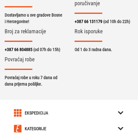
poručivanje
Dostavljamo u sve gradove Bosne
i Hercegovine!
+387 66 131179
(od 10h do 22h)
Broj za reklamacije
Rok isporuke
+387 66 804885
(od 07h do 15h)
Od 1 do 3 radna dana.
Povraćaj robe
Povraćaj robe u roku 7 dana od
dana prijema pošiljke.
EKSPEDICIJA
O nama
KATEGORIJE
Karijera u Ekspediciji
Kreativni pokloni