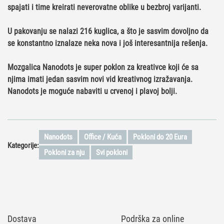
spajati i time kreirati
neverovatne oblike u bezbroj varijanti.
U pakovanju se nalazi 216 kuglica, a što je sasvim dovoljno da
se konstantno iznalaze neka nova i još interesantnija rešenja.
Mozgalica Nanodots je super
poklon za kreativce
koji će sa
njima imati jedan sasvim novi vid kreativnog izražavanja.
Nanodots je moguće nabaviti u crvenoj i plavoj bolji.
Nanodots
Office / Kuća
Pokloni do 20 Eura
Kategorije:
Pokloni za nju
Svi pokloni
Dostava
Podrška za online