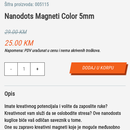
Šifra proizvoda:
005115
Nanodots Magneti Color 5mm
29.00
KM
Originalna
Trenutna
25.00
KM
Napomena: PDV uračunat u cenu i nema skrivenih troškova.
cena
cena
je
je:
Nanodots
DODAJ U KORPU
-
+
Magneti
bila:
25.00 KM.
Color
29.00 KM.
5mm
Opis
količina
Imate kreativnog potencijala i volite da zaposlite ruke?
Kreativnost vam služi da se oslobodite stresa? Ove
nanodosts
kuglice
biće vaš odličan saveznik u tome.
One su zapravo
kreativni magneti
koje je moguće međusobno