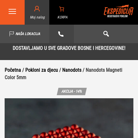
Moj nalog
KORPA
NAŠA LOKACIJA
DOSTAVLJAMO U SVE GRADOVE BOSNE I HERCEGOVINE!
Početna
/
Pokloni za djecu
/
Nanodots
/ Nanodots Magneti
Color 5mm
AKCIJA - 14%