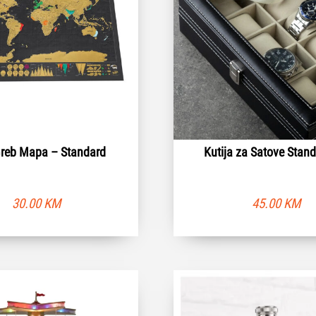
Greb Mapa – Standard
Kutija za Satove Stan
30.00
KM
45.00
KM