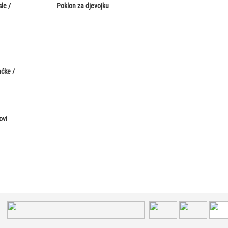
le /
Poklon za djevojku
aćke /
ovi