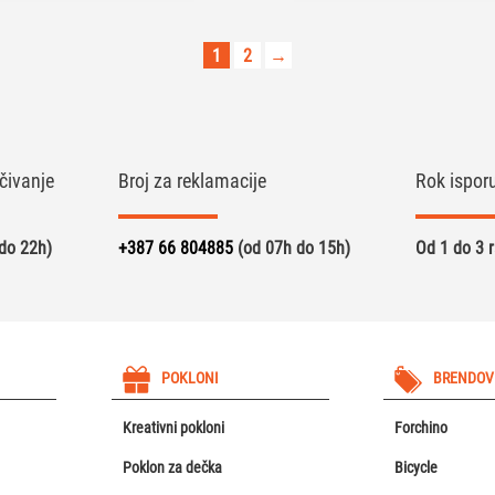
1
2
→
čivanje
Broj za reklamacije
Rok ispor
do 22h)
+387 66 804885
(od 07h do 15h)
Od 1 do 3 
POKLONI
BRENDOV
Kreativni pokloni
Forchino
Poklon za dečka
Bicycle