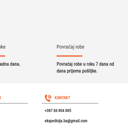
uke
Povraćaj robe
radna dana.
Povraćaj robe u roku 7 dana od
dana prijema pošiljke.
I
KONTAKT
+387 66 804 885
ekspedicija.ba@gmail.com