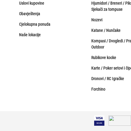
Uslovi kupovine
Hjumidori / Breneri / Piks
Sjekači za tompuse
Obavještenja
Nozevi
Cjelokupna ponuda
Katane / Nunčake
Naše lokacije
Kompasi / Dvogledi / Pr
Outdoor
Rubikove kocke
Karte / Poker setovi i čip
Dronovi / RC Igračke
Forchino