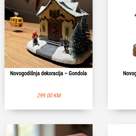
Novogodišnja dekoracija – Gondola
Novog
299.00
KM