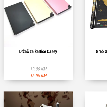
Držač za kartice Casey
Greb 
19.00
KM
Originalna
Trenutna
15.00
KM
cena
cena
je
je:
bila:
15.00 KM.
19.00 KM.