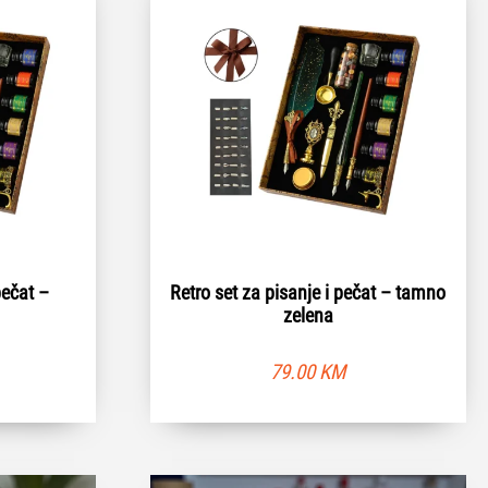
pečat –
Retro set za pisanje i pečat – tamno
a
zelena
79.00
KM