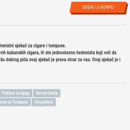
DODAJ U KORPU
metalni sjekač za cigare i tompuse.
ravih kubanskih cigara, ili ste jednostavno hedonista koji voli da
šu dobrog pića ovaj sjekač je prava stvar za vas. Ovaj sjekač je i
Pokloni za njega
Secret Santa
prema za Tompuse
Svi pokloni