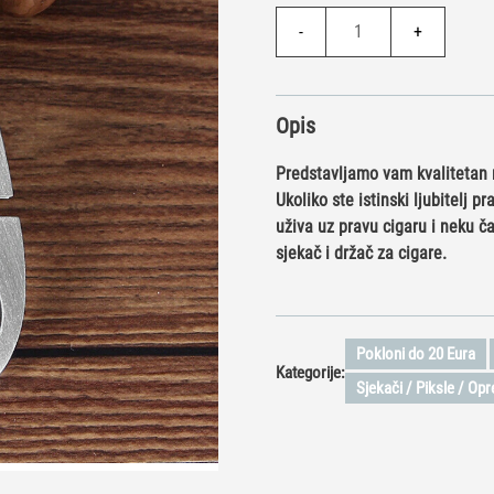
Sjekač
-
+
za
Cigare
Standard
Opis
količina
Predstavljamo vam kvalitetan 
Ukoliko ste istinski ljubitelj p
uživa uz pravu cigaru i neku ča
sjekač i držač za cigare.
Pokloni do 20 Eura
Kategorije:
Sjekači / Piksle / O