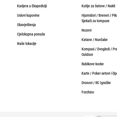
Karijera u Ekspediciji
Kutije za Satove / Nakit
Uslovi kupovine
Hjumidori / Breneri / Piks
Sjekači za tompuse
Obavještenja
Nozevi
Cjelokupna ponuda
Katane / Nunčake
Naše lokacije
Kompasi / Dvogledi / Pr
Outdoor
Rubikove kocke
Karte / Poker setovi i čip
Dronovi / RC Igračke
Forchino