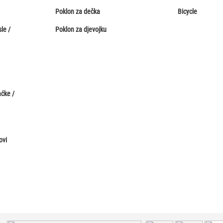
Poklon za dečka
Bicycle
le /
Poklon za djevojku
aćke /
ovi