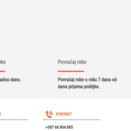
uke
Povraćaj robe
radna dana.
Povraćaj robe u roku 7 dana od
dana prijema pošiljke.
I
KONTAKT
+387 66 804 885