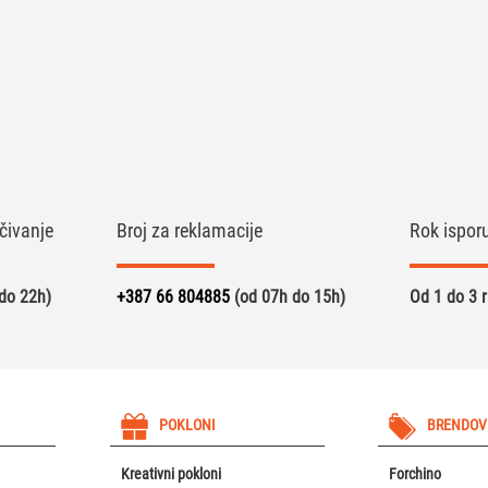
čivanje
Broj za reklamacije
Rok ispor
do 22h)
+387 66 804885
(od 07h do 15h)
Od 1 do 3 
POKLONI
BRENDOV
Kreativni pokloni
Forchino