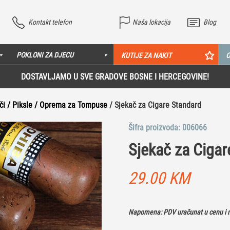
Kontakt telefon
Naša lokacija
Blog
POKLONI ZA DJECU
KUTIJE ZA NAKIT
O
DOSTAVLJAMO U SVE GRADOVE BOSNE I HERCEGOVINE!
či / Piksle / Oprema za Tompuse
/ Sjekač za Cigare Standard
Šifra proizvoda:
006066
Sjekač za Cigar
29.00
KM
Napomena: PDV uračunat u cenu i n