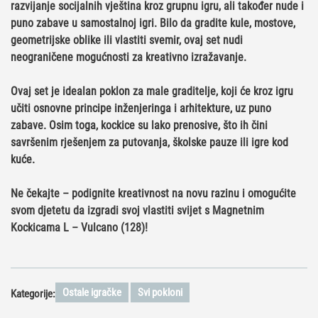
razvijanje socijalnih vještina kroz grupnu igru, ali također nude i
puno zabave u samostalnoj igri. Bilo da gradite kule, mostove,
geometrijske oblike ili vlastiti svemir, ovaj set nudi
neograničene mogućnosti za kreativno izražavanje.
Ovaj set je idealan
poklon za male graditelje
, koji će kroz igru
učiti osnovne principe inženjeringa i arhitekture, uz puno
zabave. Osim toga, kockice su lako prenosive, što ih čini
savršenim rješenjem za putovanja, školske pauze ili igre kod
kuće.
Ne čekajte – podignite kreativnost na novu razinu i omogućite
svom djetetu da izgradi svoj vlastiti svijet s
Magnetnim
Kockicama L – Vulcano (128)
!
Ostale igračke
Svi pokloni
Kategorije: