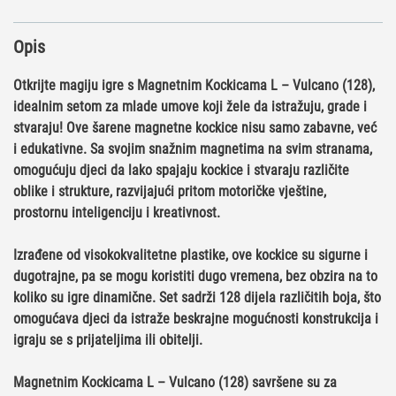
L
-
Opis
Vulcano
128
Otkrijte magiju igre s
Magnetnim Kockicama L – Vulcano (128)
,
količina
idealnim setom za mlade umove koji žele da istražuju, grade i
stvaraju! Ove šarene magnetne kockice nisu samo zabavne, već
i edukativne. Sa svojim snažnim magnetima na svim stranama,
omogućuju djeci da lako spajaju kockice i stvaraju različite
oblike i strukture, razvijajući pritom motoričke vještine,
prostornu inteligenciju i kreativnost.
Izrađene od visokokvalitetne plastike, ove kockice su sigurne i
dugotrajne, pa se mogu koristiti dugo vremena, bez obzira na to
koliko su igre dinamične. Set sadrži 128 dijela različitih boja, što
omogućava djeci da istraže beskrajne mogućnosti konstrukcija i
igraju se s prijateljima ili obitelji.
Magnetnim Kockicama L – Vulcano (128)
savršene su za