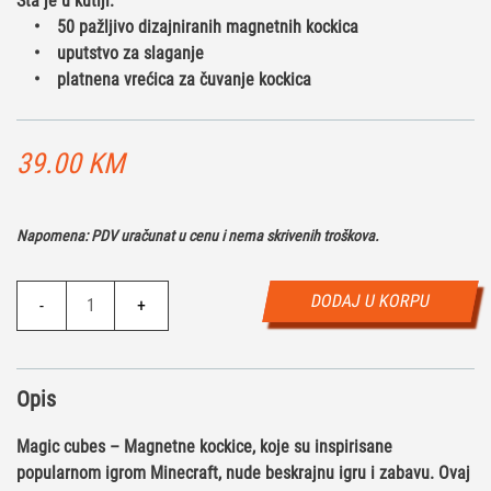
Šta je u kutiji:
• 50 pažljivo dizajniranih magnetnih kockica
• uputstvo za slaganje
• platnena vrećica za čuvanje kockica
39.00
KM
Napomena: PDV uračunat u cenu i nema skrivenih troškova.
Magnetne
DODAJ U KORPU
-
+
kocke
M
–
Opis
River
(50)
Magic cubes – Magnetne kockice, koje su inspirisane
količina
popularnom igrom Minecraft, nude beskrajnu igru i zabavu. Ovaj