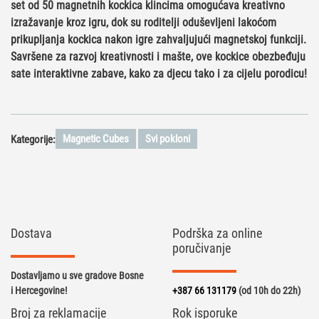
set od 50 magnetnih kockica klincima omogućava kreativno
izražavanje kroz igru, dok su roditelji oduševljeni lakoćom
prikupljanja kockica nakon igre zahvaljujući magnetskoj funkciji.
Savršene za razvoj kreativnosti i mašte, ove kockice obezbeđuju
sate interaktivne zabave, kako za djecu tako i za cijelu porodicu!
Magnetic Cubes
Svi pokloni
Kategorije:
Dostava
Podrška za online
poručivanje
Dostavljamo u sve gradove Bosne
i Hercegovine!
+387 66 131179
(od 10h do 22h)
Broj za reklamacije
Rok isporuke