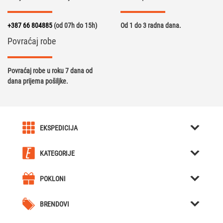
+387 66 804885
(od 07h do 15h)
Od 1 do 3 radna dana.
Povraćaj robe
Povraćaj robe u roku 7 dana od
dana prijema pošiljke.
EKSPEDICIJA
O nama
KATEGORIJE
Karijera u Ekspediciji
Kreativni pokloni
Uslovi kupovine
POKLONI
Kutije za Satove / Nakit
Kreativni pokloni
Obavještenja
Hjumidori / Breneri / Piksle / Sjekači za tompuse
BRENDOVI
Poklon za dečka
Cjelokupna ponuda
Forchino
Nozevi