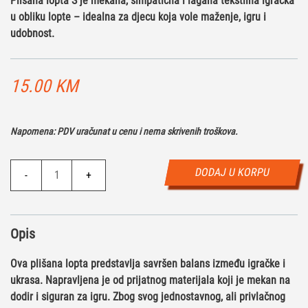
Plišana lopta S je mekana, simpatična i lagana tekstilna igračka
u obliku lopte – idealna za djecu koja vole maženje, igru i
udobnost.
15.00
KM
Napomena: PDV uračunat u cenu i nema skrivenih troškova.
Plišana
DODAJ U KORPU
-
+
lopta
S
količina
Opis
Ova plišana lopta predstavlja savršen balans između igračke i
ukrasa. Napravljena je od prijatnog materijala koji je mekan na
dodir i siguran za igru. Zbog svog jednostavnog, ali privlačnog