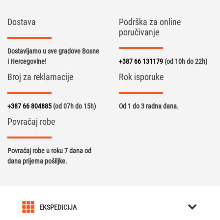
Dostava
Podrška za online
poručivanje
Dostavljamo u sve gradove Bosne
i Hercegovine!
+387 66 131179
(od 10h do 22h)
Broj za reklamacije
Rok isporuke
+387 66 804885
(od 07h do 15h)
Od 1 do 3 radna dana.
Povraćaj robe
Povraćaj robe u roku 7 dana od
dana prijema pošiljke.
EKSPEDICIJA
O nama