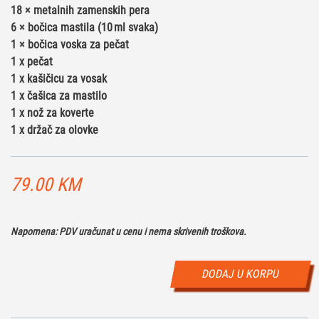
18 × metalnih zamenskih pera
6 × bočica mastila (10 ml svaka)
1 × bočica voska za pečat
1 x pečat
1 x kašičicu za vosak
1 x čašica za mastilo
1 x nož za koverte
1 x držač za olovke
79.00
KM
Napomena: PDV uračunat u cenu i nema skrivenih troškova.
DODAJ U KORPU