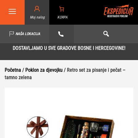
Moj nalog
KORPA
NAŠA LOKACIJA
DOSTAVLJAMO U SVE GRADOVE BOSNE I HERCEGOVINE!
Početna
/
Poklon za djevojku
/ Retro set za pisanje i pečat –
tamno zelena