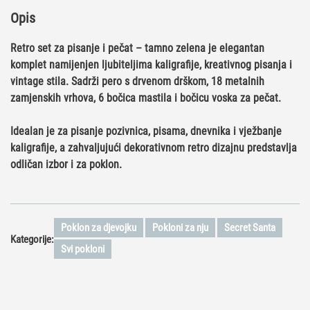
Opis
Retro set za pisanje i pečat – tamno zelena je elegantan
komplet namijenjen ljubiteljima kaligrafije, kreativnog pisanja i
vintage stila. Sadrži pero s drvenom drškom, 18 metalnih
zamjenskih vrhova, 6 bočica mastila i bočicu voska za pečat.
Idealan je za pisanje pozivnica, pisama, dnevnika i vježbanje
kaligrafije, a zahvaljujući dekorativnom retro dizajnu predstavlja
odličan izbor i za poklon.
Poklon za djevojku
Pokloni za nju
Secret Santa
Kategorije:
Svi pokloni