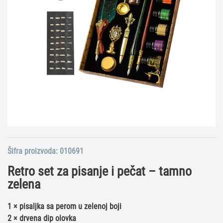
Šifra proizvoda:
010691
Retro set za pisanje i pečat – tamno
zelena
1 × pisaljka sa perom u zelenoj boji
2 × drvena dip olovka